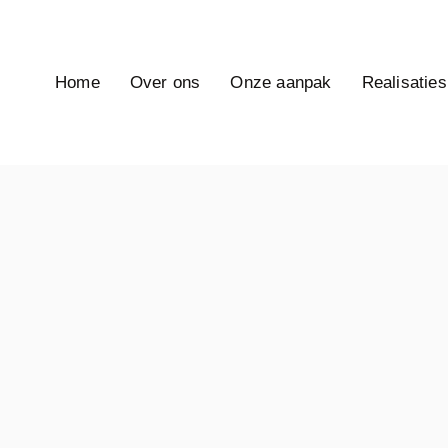
Home
Over ons
Onze aanpak
Realisaties
RECENTE
BERICHTEN